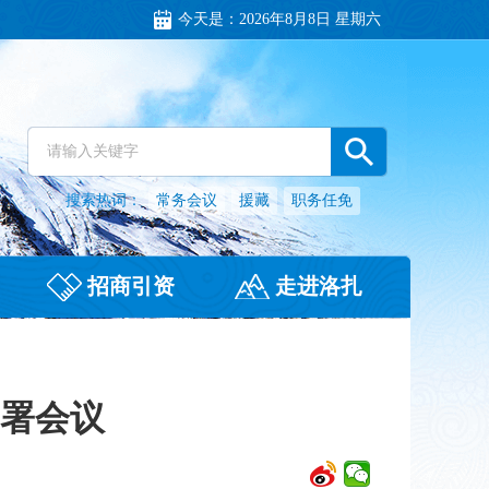
今天是：
2026年8月8日 星期六
搜索热词：
常务会议
援藏
职务任免
招商引资
走进洛扎
部署会议