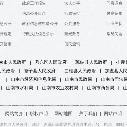
行
政府工作报告
法人办事
问卷调查
信息公开目录
行政审批
民意征集
息公开
政府信息依申请公开
公共服务
回应关切
开规定
行政执法信息公示
阳光政务
常见问题
开指南
便民查询
南市人民政府
|
乃东区人民政府
|
琼结县人民政府
|
扎囊
人民政府
|
隆子县人民政府
|
曲松县人民政府
|
加查县人
）
|
山南市经济和信息化局
|
山南市民政局
|
山南市司法
|
山南市水利局
|
山南市农业农村局
|
山南市商务局
|
网站简介
|
版权声明
|
网站地图
|
关于我们
|
网站声明
洛扎县人民政府 地址：西藏山南市洛扎县嘎波中路24号 电话：0893-737