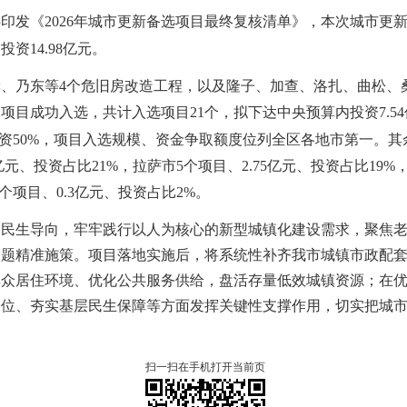
委印发《
2026
年城市更新备选项目最终复核清单》，本次城市更
内投资
14.98
亿元。
囊、乃东等
4
个危旧房改造工程，以及隆子、加查、洛扎、曲松、
造项目成功入选，共计入选项目
21
个，拟下达中央预算内投资
7.54
资
50%
，项目入选规模、资金争取额度位列全区各地市第一。其
亿元、投资占比
21%
，拉萨市
5
个项目、
2.75
亿元、投资占比
19%
个项目、
0.3
亿元、投资占比
2%
。
定民生导向，牢牢践行以人为核心的新型城镇化建设需求，聚焦
问题精准施策。项目落地实施后，将系统性补齐我市城镇市政配
群众居住环境、优化公共服务供给，盘活存量低效城镇资源；在
岗位、夯实基层民生保障等方面发挥关键性支撑作用，切实把城
扫一扫在手机打开当前页