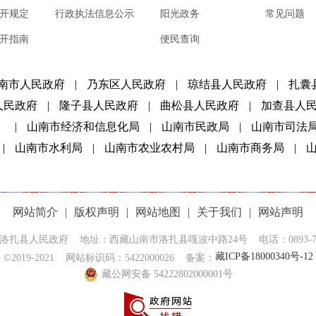
开规定
行政执法信息公示
阳光政务
常见问题
开指南
便民查询
南市人民政府
|
乃东区人民政府
|
琼结县人民政府
|
扎囊
人民政府
|
隆子县人民政府
|
曲松县人民政府
|
加查县人
）
|
山南市经济和信息化局
|
山南市民政局
|
山南市司法
|
山南市水利局
|
山南市农业农村局
|
山南市商务局
|
网站简介
|
版权声明
|
网站地图
|
关于我们
|
网站声明
洛扎县人民政府 地址：西藏山南市洛扎县嘎波中路24号 电话：0893-737
藏ICP备18000340号-12
©2019-2021 网站标识码：5422000026 备案：
藏公网安备 54222802000001号