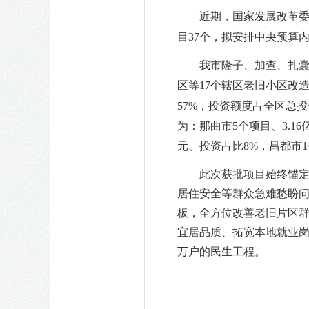
近期，国家发展改革
目
37
个，拟安排中央预算
我市隆子、加查、扎
区等
17
个辖区老旧小区改
57%
，投资额度占全区总投
为：那曲市
5
个项目、
3.16
元、投资占比
8%
，昌都市
1
此次获批项目始终锚
居住安全等群众急难愁盼
板，全方位改善老旧片区
宜居品质、拓宽本地就业
万户的民生工程。