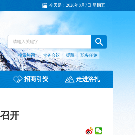
今天是：
2026年8月7日 星期五
搜索热词：
常务会议
援藏
职务任免
招商引资
走进洛扎
召开