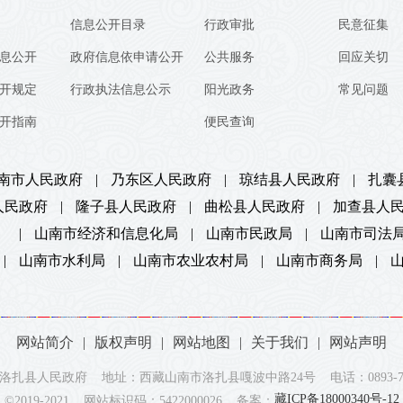
信息公开目录
行政审批
民意征集
息公开
政府信息依申请公开
公共服务
回应关切
开规定
行政执法信息公示
阳光政务
常见问题
开指南
便民查询
南市人民政府
|
乃东区人民政府
|
琼结县人民政府
|
扎囊
人民政府
|
隆子县人民政府
|
曲松县人民政府
|
加查县人
）
|
山南市经济和信息化局
|
山南市民政局
|
山南市司法
|
山南市水利局
|
山南市农业农村局
|
山南市商务局
|
网站简介
|
版权声明
|
网站地图
|
关于我们
|
网站声明
洛扎县人民政府 地址：西藏山南市洛扎县嘎波中路24号 电话：0893-737
藏ICP备18000340号-12
©2019-2021 网站标识码：5422000026 备案：