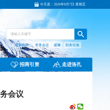
今天是：
2026年8月7日 星期五
搜索热词：
常务会议
援藏
职务任免
招商引资
走进洛扎
常务会议