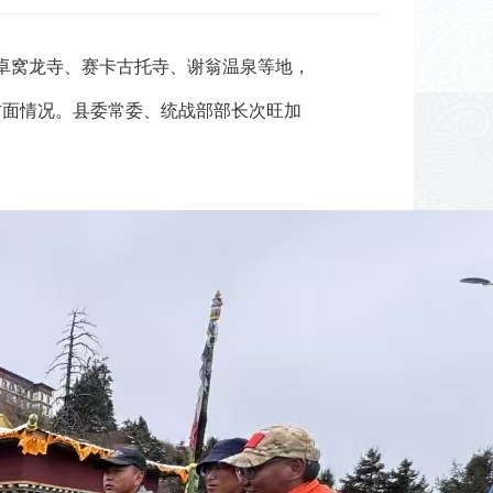
卓窝龙寺、赛卡古托寺、谢翁温泉等地，
方面情况。县委常委、统战部部长次旺加