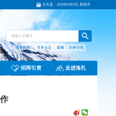
今天是：
2026年8月9日 星期天
搜索热词：
常务会议
援藏
职务任免
招商引资
走进洛扎
工作